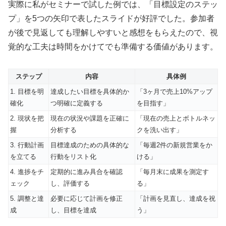
実際に私がセミナーで試した例では、「目標設定のステッ
プ」を5つの矢印で表したスライドが好評でした。参加者
が後で見返しても理解しやすいと感想をもらえたので、視
覚的な工夫は時間をかけてでも準備する価値があります。
ステップ
内容
具体例
1. 目標を明
達成したい目標を具体的か
「3ヶ月で売上10%アップ
確化
つ明確に定義する
を目指す」
2. 現状を把
現在の状況や課題を正確に
「現在の売上とボトルネッ
握
分析する
クを洗い出す」
3. 行動計画
目標達成のための具体的な
「毎週2件の新規営業をか
を立てる
行動をリスト化
ける」
4. 進捗をチ
定期的に進み具合を確認
「毎月末に成果を測定す
ェック
し、評価する
る」
5. 調整と達
必要に応じて計画を修正
「計画を見直し、達成を祝
成
し、目標を達成
う」