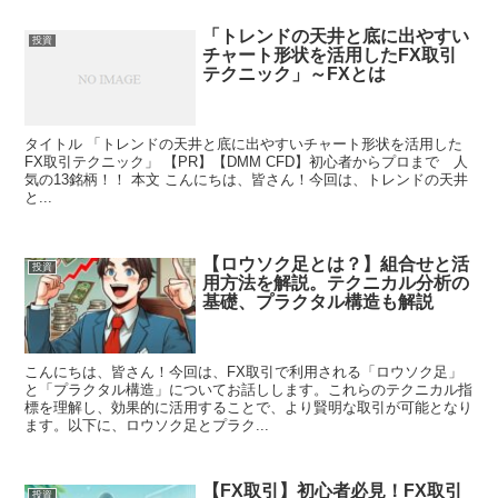
「トレンドの天井と底に出やすい
投資
チャート形状を活用したFX取引
テクニック」～FXとは
タイトル 「トレンドの天井と底に出やすいチャート形状を活用した
FX取引テクニック」 【PR】【DMM CFD】初心者からプロまで 人
気の13銘柄！！ 本文 こんにちは、皆さん！今回は、トレンドの天井
と...
【ロウソク足とは？】組合せと活
投資
用方法を解説。テクニカル分析の
基礎、プラクタル構造も解説
こんにちは、皆さん！今回は、FX取引で利用される「ロウソク足」
と「プラクタル構造」についてお話しします。これらのテクニカル指
標を理解し、効果的に活用することで、より賢明な取引が可能となり
ます。以下に、ロウソク足とプラク...
【FX取引】初心者必見！FX取引
投資