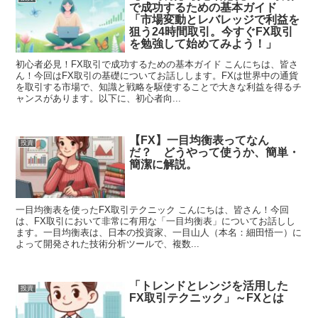
で成功するための基本ガイド
「市場変動とレバレッジで利益を
狙う24時間取引。今すぐFX取引
を勉強して始めてみよう！」
初心者必見！FX取引で成功するための基本ガイド こんにちは、皆さ
ん！今回はFX取引の基礎についてお話しします。FXは世界中の通貨
を取引する市場で、知識と戦略を駆使することで大きな利益を得るチ
ャンスがあります。以下に、初心者向...
【FX】一目均衡表ってなん
投資
だ？ どうやって使うか、簡単・
簡潔に解説。
一目均衡表を使ったFX取引テクニック こんにちは、皆さん！今回
は、FX取引において非常に有用な「一目均衡表」についてお話しし
ます。一目均衡表は、日本の投資家、一目山人（本名：細田悟一）に
よって開発された技術分析ツールで、複数...
「トレンドとレンジを活用した
投資
FX取引テクニック」～FXとは